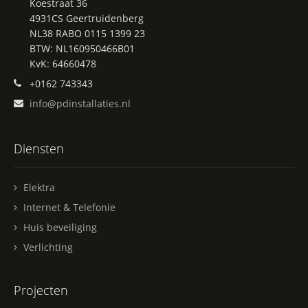
Koestraat 36
4931CS Geertruidenberg
NL38 RABO 0115 1399 23
BTW: NL160950466B01
KvK: 64660478
Phone number:
+0162 743343
Email address:
info@pdinstallaties.nl
Diensten
Elektra
Internet & Telefonie
Huis beveiliging
Verlichting
Projecten